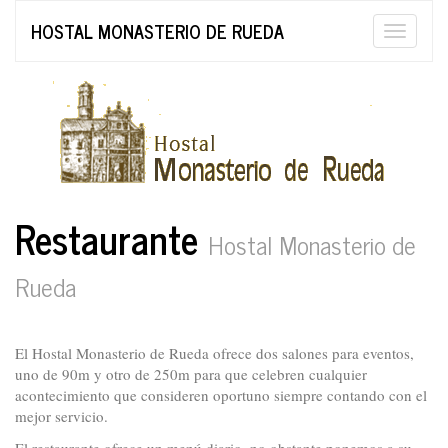
HOSTAL MONASTERIO DE RUEDA
Toggle
naviga
Restaurante
Hostal Monasterio de
Rueda
El Hostal Monasterio de Rueda ofrece dos salones para eventos,
uno de 90m y otro de 250m para que celebren cualquier
acontecimiento que consideren oportuno siempre contando con el
mejor servicio.
El restaurante ofrece un menú diario, no obstante ponemos a su