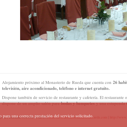
26 habi
Alojamiento próximo al Monasterio de Rueda que cuenta con
televisión, aire acondicionado, teléfono e internet gratuito.
Dispone también de servicio de restaurante y cafetería. El restaurante
bodas y banquetes
dispone de un amplio salón para
y una estupenda t
so para una correcta prestación del servicio solicitado.
za | Telefone +34 976 17 82 87 |
reservas@hostalmonasterioderueda.com
|
http://www