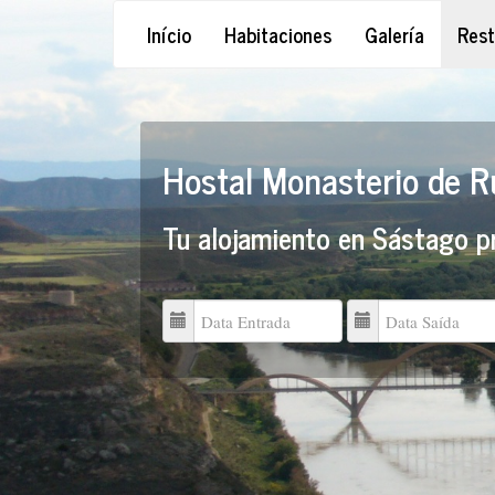
Início
Habitaciones
Galería
Rest
Hostal Monasterio de 
Tu alojamiento en Sástago p