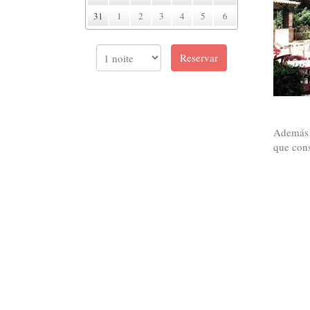
31
1
2
3
4
5
6
Además p
que cons