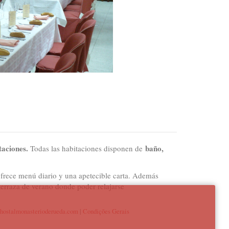
taciones.
baño,
Todas las habitaciones disponen de
 ofrece menú diario y una apetecible carta. Además
erraza de verano donde poder relajarse
.hostalmonasterioderueda.com
|
Condições Gerais