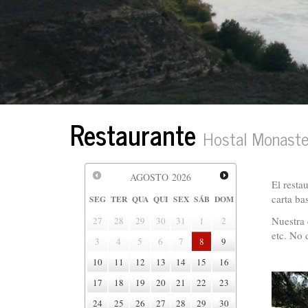
Restaurante
Hostal Monaste
AGOSTO
2026
El resta
carta ba
SEG
TER
QUA
QUI
SEX
SÁB
DOM
Nuestra 
27
28
29
30
31
1
2
etc. No 
3
4
5
6
7
8
9
10
11
12
13
14
15
16
17
18
19
20
21
22
23
24
25
26
27
28
29
30