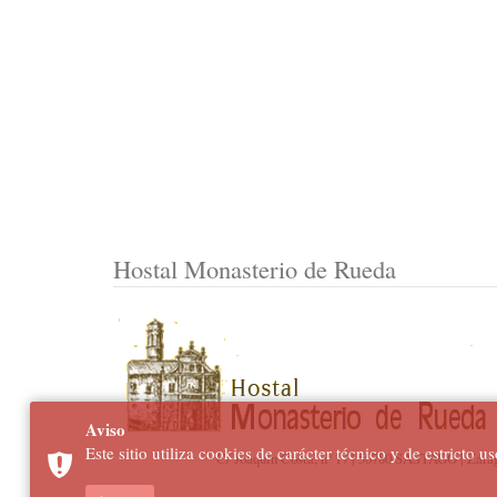
Hostal Monasterio de Rueda
Aviso
Este sitio utiliza cookies de carácter técnico y de estricto u
C/ Joaquín Costa, nº 17 | 50780 SASTAGO | Zarago