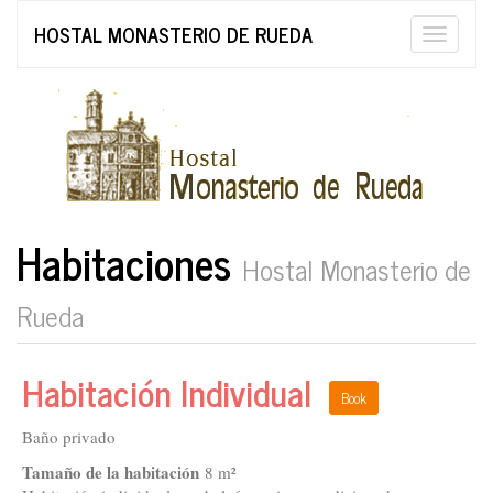
HOSTAL MONASTERIO DE RUEDA
Toggle
naviga
Habitaciones
Hostal Monasterio de
Rueda
Habitación Individual
Book
Baño privado
Tamaño de la habitación
8 m²