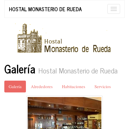
HOSTAL MONASTERIO DE RUEDA
Toggle
naviga
Galería
Hostal Monasterio de Rueda
Galería
Alrededores
Habitaciones
Servicios