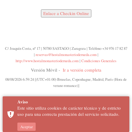
Enlace a Checkin Online
C/ Joaquín Costa, nº 17 | 50780 SASTAGO | Zaragoza | Teléfono +34 976 17 82 87
|
reservas@hostalmonasterioderueda.com
|
http://www.hostalmonasterioderueda.com
|
Condiciones Generales
Versión Móvil -
Ir a versión completa
08/08/2026 6:59:24 [(UTC+01:00) Bruselas, Copenhague, Madrid, París (Hora de
verano romance)]
Aviso
Este sitio utiliza cookies de carácter técnico y de estricto
uso para una correcta prestación del servicio solicitado.
Aceptar