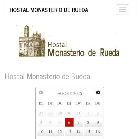
HOSTAL MONASTERIO DE RUEDA
Toggle
naviga
Hostal Monasterio de Rueda
AGOST
2026
DL
DT
DC
DJ
DV
DS
DG
27
28
29
30
31
1
2
3
4
5
6
7
8
9
10
11
12
13
14
15
16