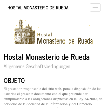
HOSTAL MONASTERIO DE RUEDA
Toggle
naviga
Hostal Monasterio de Rueda
Allgemeine Geschäftsbedingungen
OBJETO
El prestador, responsable del sitio web, pone a disposición de los
usuarios el presente documento con el que pretende dar
cumplimiento a las obligaciones dispuestas en la Ley 34/2002, de
Servicios de la Sociedad de la Información y del Comercio